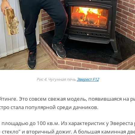
Рис 4. Чугунная печь
Эверест F12
тинге. Это совсем свежая модель, появившаяся на ры
стро стала популярной среди дачников.
 площадью до 100 кв.м. Из характеристик у Эвереста
е стекло" и вторичный дожиг. А большая каминная дв