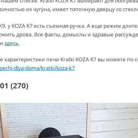
 нашем списке. Kratki KOZA K7 выбирают для обогрев
олностью из чугуна, имеет топочную дверцу со стекл
K9, у KOZA K7 есть съемная ручка. А еще режим длите
омить дрова. Все факты, домыслы и здравые рассужд
ли
здесь
.
 характеристики печи Kratki KOZA K7 вы можете по с
/pechi-dlya-doma/kratki/koza-k7
01 (270)