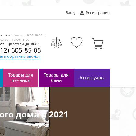
Вход
Регистрация
магазин -
пн-пт - 9:00-19:00 |
сб-вс - 10:00-18:00
ля. - работаем до 18.00
812) 605-85-05
ать обратный звонок
Товары для
Товары для
Аксессуары
печника
бани
ого дома в 2021