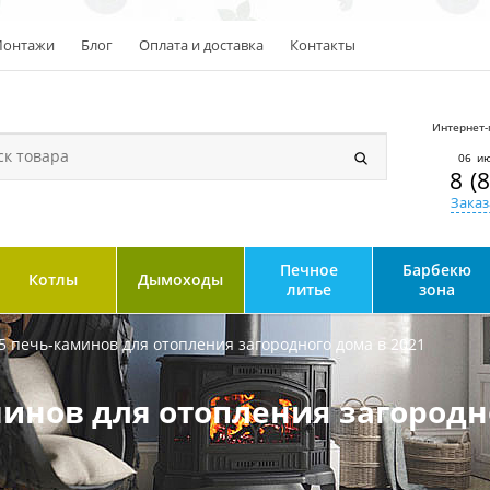
онтажи
Блог
Оплата и доставка
Контакты
Интернет-
06 ию
8 (
Заказ
Печное
Барбекю
Котлы
Дымоходы
литье
зона
5 печь-каминов для отопления загородного дома в 2021
инов для отопления загородн