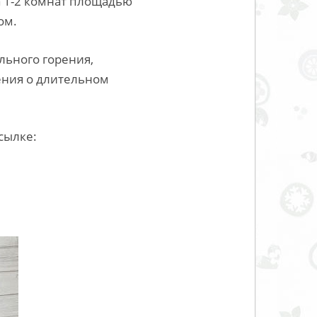
а 1-2 комнат площадью
ом.
льного горения,
ения о длительном
сылке: