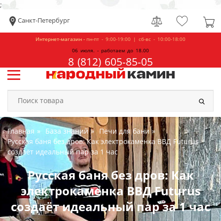
;
Санкт-Петербург
Интернет-магазин -
пн-пт - 9:00-19:00 | сб-вс - 10:00-18:00
06 июля. - работаем до 18.00
8 (812) 605-85-05
Главная
База знаний
Печи для бани
Русская баня без дров: Как электрокаменка ВВД Futurus
создаёт идеальный пар за 1 час
Русская баня без дров: Как
электрокаменка ВВД Futurus
создаёт идеальный пар за 1 час