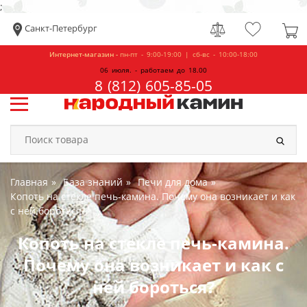
;
Санкт-Петербург
Интернет-магазин -
пн-пт - 9:00-19:00 | сб-вс - 10:00-18:00
06 июля. - работаем до 18.00
8 (812) 605-85-05
Главная
База знаний
Печи для дома
Копоть на стекле печь-камина. Почему она возникает и как
с ней бороться?
Копоть на стекле печь-камина.
Почему она возникает и как с
ней бороться?