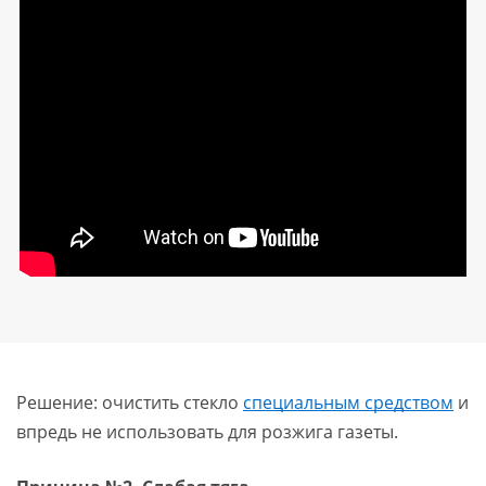
Решение: очистить стекло
специальным средством
и
впредь не использовать для розжига газеты.